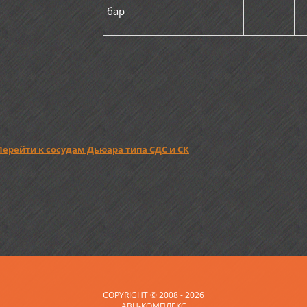
бар
Перейти к сосудам Дьюара типа СДС и СК
COPYRIGHT © 2008 - 2026
АВН-КОМПЛЕКС