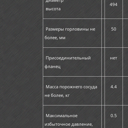
диаметр
494
высота
Размеры горловины не
50
более, мм
Присоединительный
нет
фланец
Масса порожнего сосуда
4.4
не более, кг
Максимальное
0.5
избыточное давление,