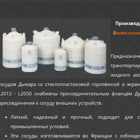
Производи
(
Более каче
Предназ
транспорт
жидкого аз
сосудов Дьюара со стеклопластиковой горловиной и экра
L2012 - L2050 снабжены присоединительным фланцем Ду
присоединения к сосуду внешних устройств.
Легкий, надежный и прочный, подходит для с
промышленных условий.
Эти сосуды изготавливаются во Франции с соблюд