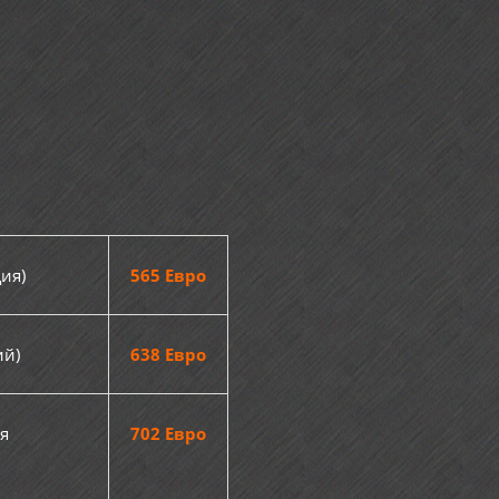
ия)
565 Евро
ий)
638 Евро
я
702 Евро